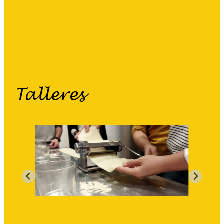
eu
es
Talleres