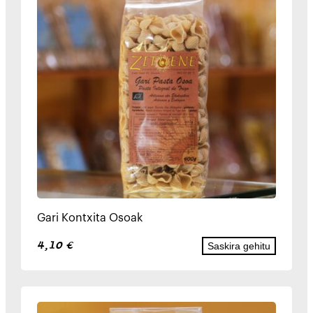
Gari Kontxita Osoak
4,10
€
Saskira gehitu