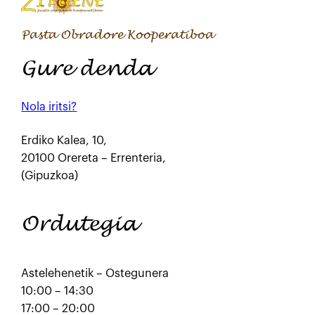
Pasta Obradore Kooperatiboa
Gure denda
Nola iritsi?
Erdiko Kalea, 10,
20100 Orereta – Errenteria,
(Gipuzkoa)
Ordutegia
Astelehenetik – Ostegunera
10:00 – 14:30
17:00 – 20:00