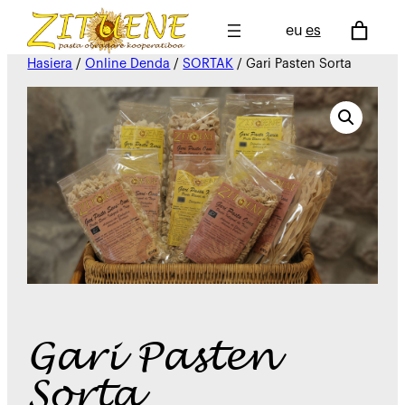
eu
es
Hasiera
/
Online Denda
/
SORTAK
/ Gari Pasten Sorta
Gari Pasten
Sorta