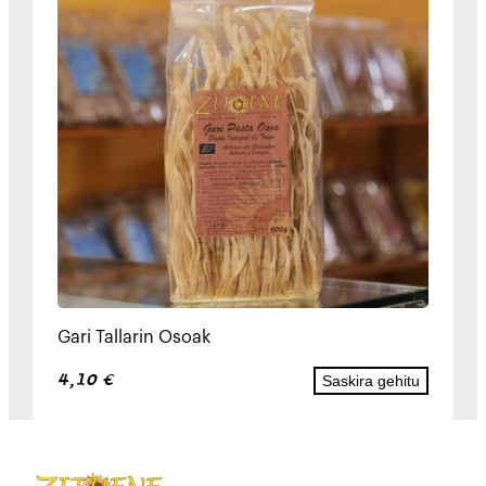
Gari Tallarin Osoak
4,10
€
Saskira gehitu