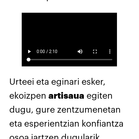
Urteei eta eginari esker,
ekoizpen
artisaua
egiten
dugu, gure zentzumenetan
eta esperientzian konfiantza
osoa jartzen dugularik.