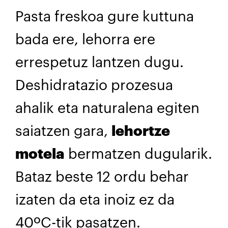
Pasta freskoa gure kuttuna
bada ere, lehorra ere
errespetuz lantzen dugu.
Deshidratazio prozesua
ahalik eta naturalena egiten
saiatzen gara,
lehortze
motela
bermatzen dugularik.
Bataz beste 12 ordu behar
izaten da eta inoiz ez da
40ºC-tik pasatzen.