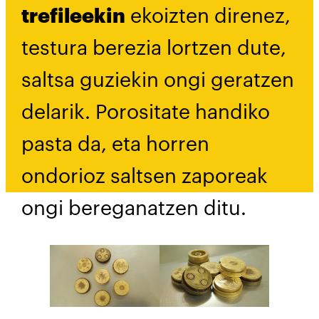
trefileekin
ekoizten direnez,
testura berezia lortzen dute,
saltsa guziekin ongi geratzen
delarik. Porositate handiko
pasta da, eta horren
ondorioz saltsen zaporeak
ongi bereganatzen ditu.