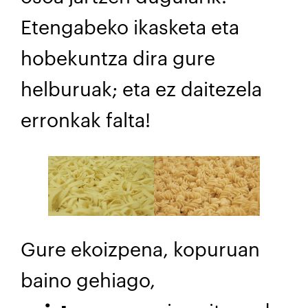
Etengabeko ikasketa eta
hobekuntza dira gure
helburuak; eta ez daitezela
erronkak falta!
Gure ekoizpena, kopuruan
baino gehiago,