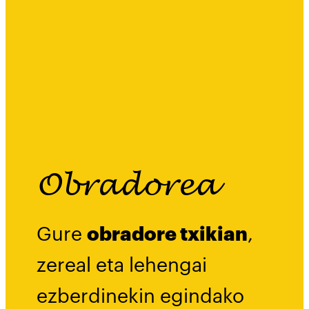
eu
es
Obradorea
Gure
obradore txikian
,
zereal eta lehengai
ezberdinekin egindako