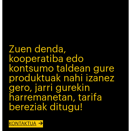
Zuen denda,
kooperatiba edo
kontsumo taldean gure
produktuak nahi izanez
gero, jarri gurekin
harremanetan, tarifa
bereziak ditugu!
KONTAKTUA