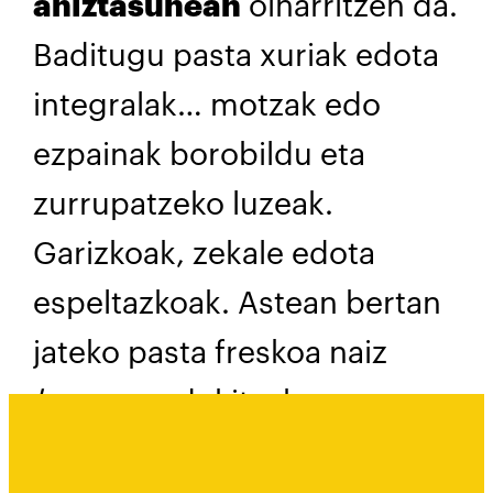
aniztasunean
oinarritzen da.
Baditugu pasta xuriak edota
integralak… motzak edo
ezpainak borobildu eta
zurrupatzeko luzeak.
Garizkoak, zekale edota
espeltazkoak. Astean bertan
jateko pasta freskoa naiz
bazpare
edukitzeko
pastalehorra… Ontziratua