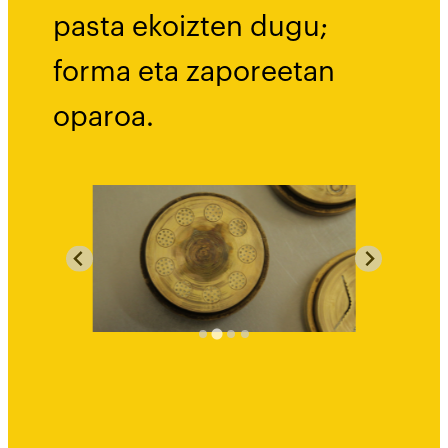
pasta ekoizten dugu;
forma eta zaporeetan
oparoa.