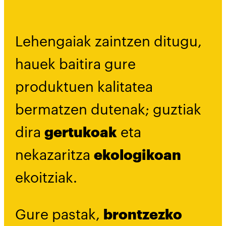
Lehengaiak zaintzen ditugu,
hauek baitira gure
produktuen kalitatea
bermatzen dutenak; guztiak
dira
gertukoak
eta
nekazaritza
ekologikoan
ekoitziak.
Gure pastak,
brontzezko