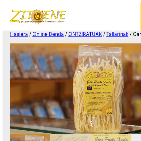
Hasiera
/
Online Denda
/
ONTZIRATUAK
/
Tallarinak
/ Gar