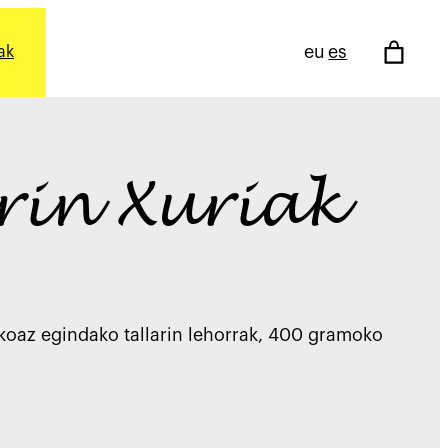
eu
es
ak
rin Xuriak
koaz egindako tallarin lehorrak, 400 gramoko