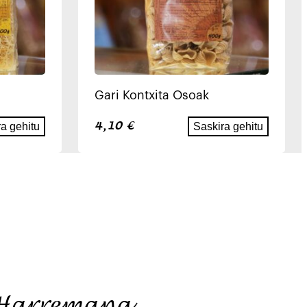
Gari Kontxita Osoak
4,10
€
a gehitu
Saskira gehitu
Harremana