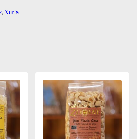
k
, 
Xuria