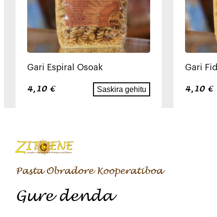
Gari Espiral Osoak
Gari Fi
4,10
€
4,10
€
Saskira gehitu
Pasta Obradore Kooperatiboa
Gure denda