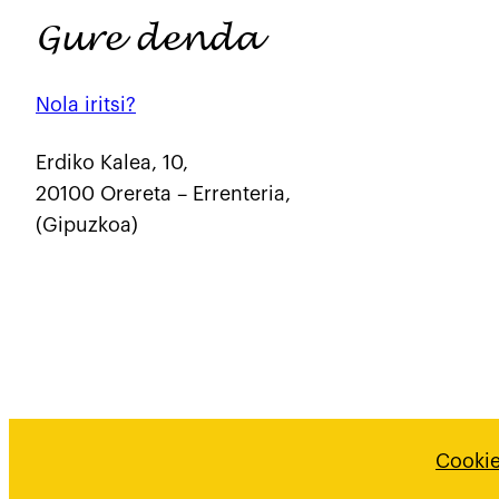
Gure denda
Nola iritsi?
Erdiko Kalea, 10,
20100 Orereta – Errenteria,
(Gipuzkoa)
Cookie