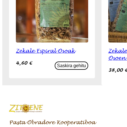
Zekale Espiral Osoak
Zekale
Osoen 
4,60
€
Saskira gehitu
38,00
Pasta Obradore Kooperatiboa