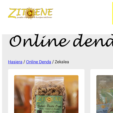
Online den
Hasiera
/
Online Denda
/ Zekalea